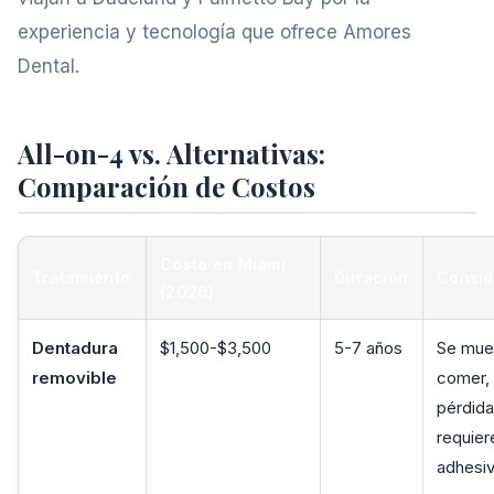
experiencia y tecnología que ofrece Amores
Dental.
All-on-4 vs. Alternativas:
Comparación de Costos
Costo en Miami
Tratamiento
Duración
Consid
(2026)
Dentadura
$1,500-$3,500
5-7 años
Se mue
removible
comer, 
pérdida
requier
adhesi