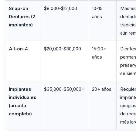
Snap-on
$8,000-$12,000
10-15
Más es
Dentures (2
años
dentad
implantes)
tradicio
aún rem
All-on-4
$20,000-$30,000
15-20+
Dientes
años
perman
preserv
se sien
Implantes
$35,000-$50,000+
20+ años
Requier
individuales
implant
(arcada
cirugía
completa)
de rec
más la