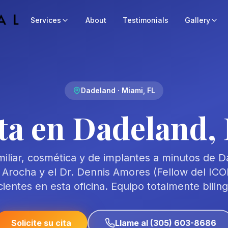
Services
About
Testimonials
Gallery
Dadeland · Miami, FL
ta en Dadeland, 
iliar, cosmética y de implantes a minutos de D
 Arocha y el Dr. Dennis Amores (Fellow del ICOI
ientes en esta oficina. Equipo totalmente bilin
Solicite su cita
Llame al (305) 603-8686