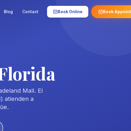
Blog
Contact
Book Online
Book Appoin
Florida
adeland Mall. El
) atienden a
güe.