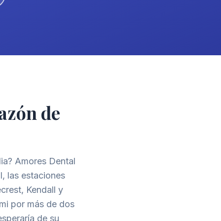
razón de
lia? Amores Dental
, las estaciones
crest, Kendall y
ami por más de dos
speraría de su