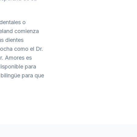
dentales o
deland comienza
s dientes
rocha como el Dr.
Dr. Amores es
disponible para
bilingüe para que